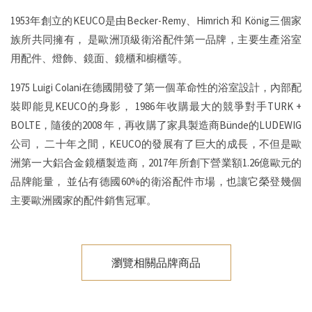
1953年創立的KEUCO是由Becker-Remy、Himrich 和 König三個家
族所共同擁有，
是歐洲頂級衛浴配件第一品牌，主要生產浴室
用配件、燈飾、鏡面、鏡櫃和櫥櫃等。
1975 Luigi Colani在德國開發了第一個革命性的浴室設計，內部配
裝即能見KEUCO的身影，
1986年收購最大的競爭對手TURK +
BOLTE，隨後的2008 年，再收購了家具製造商Bünde的LUDEWIG
公司，
二十年之間，KEUCO的發展有了巨大的成長，不但是歐
洲第一大鋁合金鏡櫃製造商，2017年所創下營業額1.26億歐元的
品牌能量，
並佔有德國60%的衛浴配件市場，也讓它榮登幾個
主要歐洲國家的配件銷售冠軍。
瀏覽相關品牌商品