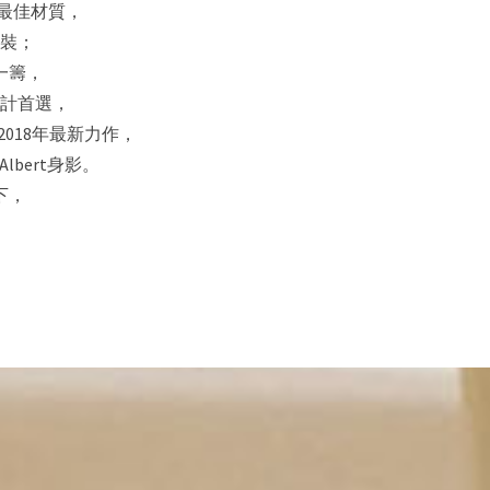
的最佳材質，
裝；
一籌，
的設計首選，
團2018年最新力作，
Albert身影。
下，