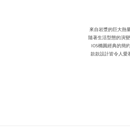
來自岩漿的巨大熱量和壓
隨著生活型態的演變，
IOS橢圓經典的簡
款款設計皆令人愛