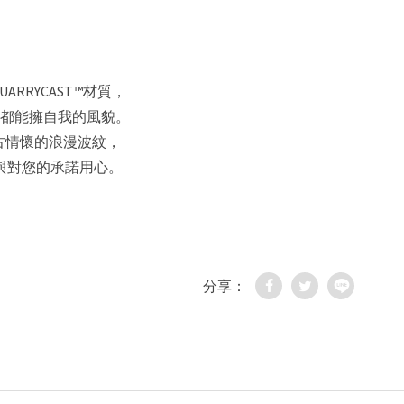
ARRYCAST™材質，
域，都能擁自我的風貌。
復古情懷的浪漫波紋，
與對您的承諾用心。
分享：