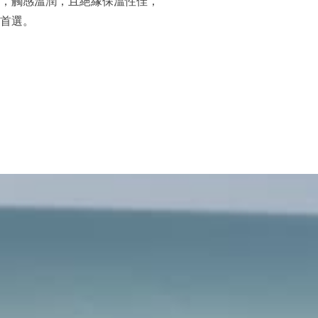
，觸感溫潤，且絕緣保溫性佳，
首選。