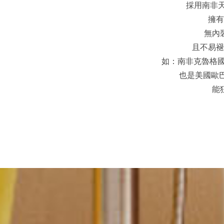
採用南非天
擁有
無內
且不易褪色
如：南非克魯格國家公
也是美國歐巴馬總
能