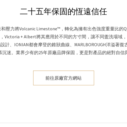
二十五年保固的恆遠信任
力將Volcanic Limestone™，轉化為擁有出色強度重量比的QU
Victoria + Albert將其應用於不同的方寸間，讓不同盥洗場
約設計、IONIAN都會摩登的錐狀曲線、MARLBOROUGH洋溢著
慕沉迷。業界少有的25年原廠品牌保固，更是對產品的絕對自信
前往原廠官方網站