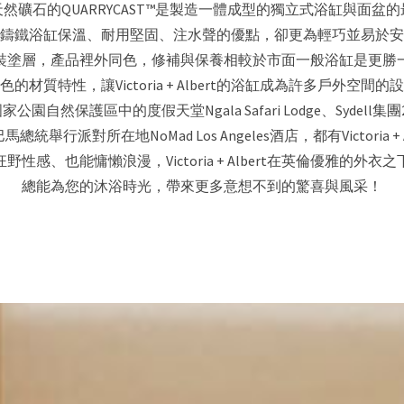
然礦石的QUARRYCAST™是製造一體成型的獨立式浴缸與面盆
鑄鐵浴缸保溫、耐用堅固、注水聲的優點，卻更為輕巧並易於安
裝塗層，產品裡外同色，修補與保養相較於市面一般浴缸是更勝
的材質特性，讓Victoria + Albert的浴缸成為許多戶外空間
園自然保護區中的度假天堂Ngala Safari Lodge、Sydell集
統舉行派對所在地NoMad Los Angeles酒店，都有Victoria + 
狂野性感、也能慵懶浪漫，Victoria + Albert在英倫優雅的外衣之
總能為您的沐浴時光，帶來更多意想不到的驚喜與風采！