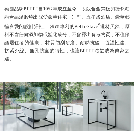
德國品牌BETTE自1952年成立至今，以鈦合金鋼板與搪瓷釉
融合高溫煅燒出深受豪華住宅、別墅、五星級酒店、豪華郵
®
輪喜愛的設計浴缸。
獨家專利的BetteGlaze
選材天然，原
料不含任何添加物或塑化成分，不會釋出有毒物質，不僅保
護居住者的健康，
材質防刮耐磨、耐熱抗酸、恆溫性佳、
抗紫外線、無孔抗菌的特性，也讓BETTE浴缸成為傳家之
選。