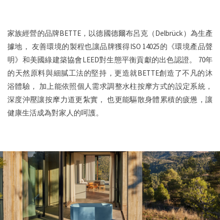
家族經營的品牌BETTE，以德國德爾布呂克（Delbrück）為生產
據地，
友善環境的製程也讓品牌獲得ISO 14025的《環境產品聲
明》和美國綠建築協會LEED對生態平衡貢獻的出色認證。
70年
的天然原料與細膩工法的堅持，更造就BETTE創造了不凡的沐
浴體驗，
加上能依照個人需求調整水柱按摩方式的設定系統，
深度沖壓讓按摩力道更紮實，
也更能驅散身體累積的疲憊，讓
健康生活成為對家人的呵護。