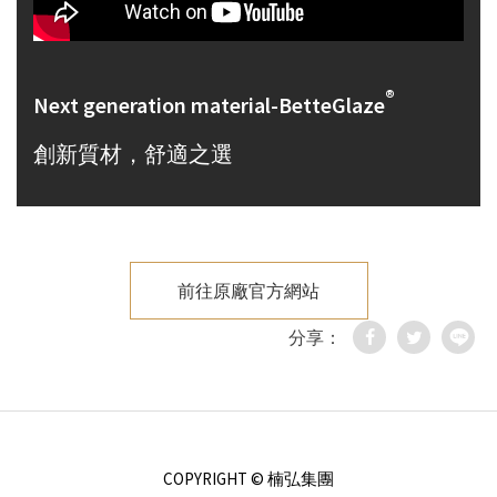
®
Next generation material-BetteGlaze
創新質材，舒適之選
前往原廠官方網站
分享：
COPYRIGHT © 楠弘集團