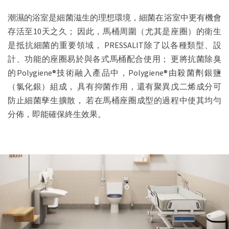
潮濕的浴室是細菌滋生的理想環境，細菌在浴室中更有機會
存活至10天之久；
因此，馬桶周圍（尤其是座圈）的衛生
是抵抗細菌的重要領域，
PRESSALIT除了以各種類型、設
計、功能的座圈易於與各式馬桶配合使用；
更將抗菌除臭
的Polygiene®技術融入產品中，Polygiene®由殺菌劑銀鹽
（氯化銀）組成，
具有抑菌作用，還有聚異戊二烯成分可
防止細菌孳生擴散，
若在馬桶座圈成型的過程中使其均勻
分佈，即能確保終生效果。