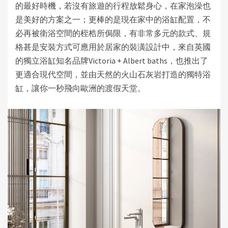
的最好時機，若沒有旅遊的行程放鬆身心，在家泡澡也
是美好的方案之一；更棒的是現在家中的浴缸配置，不
必再被衛浴空間的
桎梏所侷限
，有非常多元的款式、規
格甚是安裝方式可應用於居家的裝潢設計中，來自英國
的獨立浴缸知名品牌
Victoria + Albert baths
，也推出了
更適合現代空間，並由天然的
火山石灰岩打造的獨特浴
缸
，讓你一秒飛向歐洲的渡假天堂。