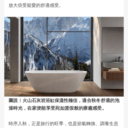
放大倍受寵愛的舒適感受。
圖說︱
火山石灰岩浴缸保溫性極佳
，適合秋冬舒適的泡
澡時光，在家便能享受宛如渡假般的療癒感受
。
時序入秋，正是旅行的旺季，也是節氣轉換、調養生息