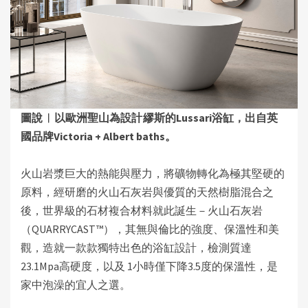
圖說︱
以歐洲聖山為
設計
繆斯的
Lussari
浴缸，出自英
國品牌
Victoria + Albert baths
。
火山岩漿巨大的熱能與壓力
，
將礦物轉化為極其堅硬的
原料
，
經研磨的
火山石灰岩
與優質的天然樹脂混合之
後
，
世界級的石材複合材料就此誕生－火山石灰岩
（QUARRYCAST™）
，其
無與倫比的強度、保溫性和美
觀
，
造就一款款獨特出色的浴缸設計，檢測質達
23.1Mpa高硬度，以及 1小時僅下降3.5度的保溫性，是
家中泡澡的宜人之選
。