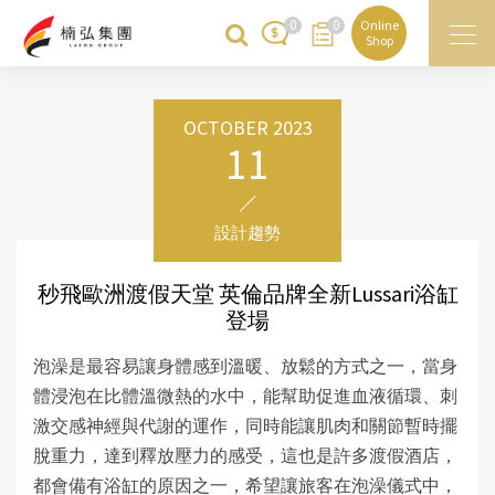
0
0
Online
Shop
OCTOBER 2023
11
設計趨勢
秒飛歐洲渡假天堂 英倫品牌全新Lussari浴缸
登場
泡澡是最容易讓身體感到溫暖、放鬆的方式之一
，當身
體浸泡在比體溫微熱的水中
，能幫助促進血液循環、刺
激交感神經與代謝的運作，同時能讓肌肉和關節暫時擺
脫重力，達到釋放壓力的感受，這也是許多渡假酒店，
都會備有浴缸的原因之一，希望讓旅客在泡澡儀式中，