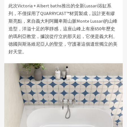
此次Victoria + Albert baths推出的全新Lussari浴缸系
列，不僅採用了
QUARRYCAST
™材質製成，設計更有繆
斯亮點，來自義大利阿爾卑斯山脈Monte Lussari的山峰
造型，洋溢十足的寧靜感，這座山峰上有座650年歷史
的瑪利亞教堂，據說從佇立的那天起，它便是義大利、
德國與斯洛維尼亞人的聖堂，守護著這個遺世獨立的美
好天堂
。