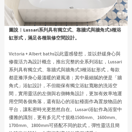
圖說︱
Lussari
系列具有獨立式、靠牆式與牆角式3種浴
缸形式，滿足各種裝修空間設計
。
Victoria + Albert baths
以此靈感發想，並以舒緩身心與
修復活力為設計概念，推出完整的全系列浴缸，Lussari
系列具有獨立式、靠牆式與牆角式3種浴缸形式，每款
都是滌淨身心最溫暖的避風港；其中最細膩的便是
「
牆
角式
」
浴缸設計，不但能保有獨立浴缸寬敞的洗浴空
間，實用靈活的左側與右側轉角設計，更加有效率地運
用空間各個角落，還有貼心的浴缸檯面作為置放物品的
平台，讓私密時光更悠然自在
。
Lussari
浴缸作為浴室中
優雅的識別，更有多元尺寸規格1500mm、1600mm、
1700mm、1800mm可搭配不同的款式，彈性靈活且簡