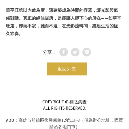
華平旺第以內斂為度，讓建築成為時間的容器，讓光影與氣
候對話。真正的絕佳居所，是能讓人靜下心的所在——如
華平
旺第，靜而不寂，雅而不遠，在光影流轉間，築起生活的恆
久節奏。
分享：
返回列表
COPYRIGHT © 楠弘集團
ALL RIGHTS RESERVED.
ADD：
高雄市前鎮區復興四路12號11F-3（僅為辦公地址，購買
請洽各地門市）