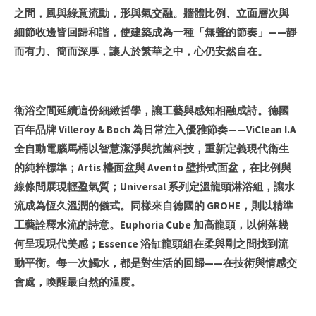
之間，風與綠意流動，形與氣交融。牆體比例、立面層次與
細節收邊皆回歸和諧，使建築成為一種「無聲的節奏」——靜
而有力、簡而深厚，讓人於繁華之中，心仍安然自在。
衛浴空間延續這份細緻哲學，讓工藝與感知相融成詩。德國
百年品牌 Villeroy & Boch 為日常注入優雅節奏——ViClean I.A
全自動電腦馬桶以智慧潔淨與抗菌科技，重新定義現代衛生
的純粹標準；Artis 檯面盆與 Avento 壁掛式面盆，在比例與
線條間展現輕盈氣質；Universal 系列定溫龍頭淋浴組，讓水
流成為恆久溫潤的儀式。同樣來自德國的 GROHE，則以精準
工藝詮釋水流的詩意。Euphoria Cube 加高龍頭，以俐落幾
何呈現現代美感；Essence 浴缸龍頭組在柔與剛之間找到流
動平衡。每一次觸水，都是對生活的回歸——在技術與情感交
會處，喚醒最自然的溫度。