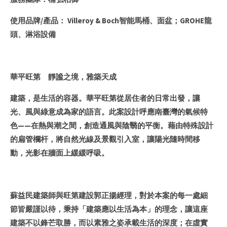
使用品牌/產品： Villeroy & Boch智能馬桶、面盆；GROHE龍
頭、淋浴設備
華平旺第 靜謐之境，雅築天成
建築，是生活的容器。華平旺第從居住者的日常出發，讓
光、風與綠意成為家的語言。此案設計呼應南臺灣的氣候特
色——在熱與潮之間，創造通風與陰翳的平衡。藉由特殊設計
的扁管欄杆，將自然光線及景觀引入室，讓陽光隨時間移
動，光影在牆面上緩緩呼吸。
蘇益民建築師與旺第建設郭正揚經理，對於本案的每一處細
節皆嚴謹以待，秉持「建築應以生活為本」的理念，讓這座
建築不以鋒芒取勝，而以素雅之姿承載生活的深度；在虛實