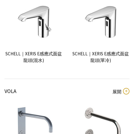
Conum 面盆龍頭 (169mm)
盆龍頭
Dornbracht｜Tara Logic 單槍
Dornbracht｜Edition 2000 三
面盆龍頭
孔面盆龍頭
KEUCO｜Edition 400 加高面盆
KEUCO｜Edition 11 埋壁面盆
龍頭
龍頭
GROHE｜Allure 三孔面盆龍頭
GROHE｜Eurostyle 單槍面盆
(M)
龍頭(無鉛龍頭)(S)
SCHELL｜XERIS E感應式面盆
SCHELL｜XERIS E感應式面盆
龍頭(混水)
龍頭(單冷)
【預購】Villeroy & Boch｜
【預購】Villeroy & Boch｜
ANTAO 單槍面盆龍頭(173mm)
ANTAO 三孔面盆龍頭
【預購】Dornbracht｜Tara 三
【預購】Dornbracht｜Tara 三
VOLA
孔面盆龍頭(十字轉把)
孔面盆龍頭(一字轉把)
KEUCO｜IXMO Pure 壁式面盆
龍頭
GROHE｜Essence 單槍面盆龍
GROHE｜Lineare 單槍面盆龍
頭(L)
頭(S)