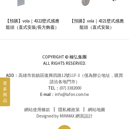
【預購】Villeroy & Boch｜
【預購】Villeroy & Boch｜
ANTAO 單槍加高面盆龍頭
ANTAO 單槍面盆龍頭(140mm)
【預購】vola｜4322壁式感應
【預購】vola｜4321壁式感應
【預購】Dornbracht｜Tara 單
【預購】Dornbracht｜ Lissé
龍頭（直式安裝/長方飾蓋）
龍頭（直式安裝）
槍面盆龍頭
單槍面盆龍頭
GROHE｜Essence 單槍面盆龍
GROHE｜Eurostyle Cosmo 單
頭(S)
槍面盆龍頭(S)
COPYRIGHT © 楠弘集團
ALL RIGHTS RESERVED.
ADD：
高雄市前鎮區復興四路12號11F-3（僅為辦公地址，購買
【預購】Villeroy & Boch｜
Villeroy & Boch｜Dawn加高單
請洽各地門市）
更
Conum 檯面龍頭 (278mm)
槍面盆龍頭
TEL：
(07) 3382000
多
【預購】vola｜4821壁式感應
【預購】Dornbracht｜ CYO 雙
Dornbracht｜ CYO 三孔面盆龍
E-mail：
info@lafon.com.tw
商
龍頭
孔面盆龍頭 (133mm)
頭 (143mm)
品
網站使用條款
隱私權政策
網站地圖
GROHE｜Essence 雙孔埋壁式
GROHE｜Eurostyle Cosmo 雙
Designed by MINMAX 網頁設計
面盆龍頭(M)
孔埋壁式面盆龍頭(S)