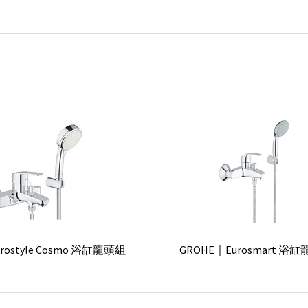
rostyle Cosmo 浴缸龍頭組
GROHE｜Eurosmart 浴