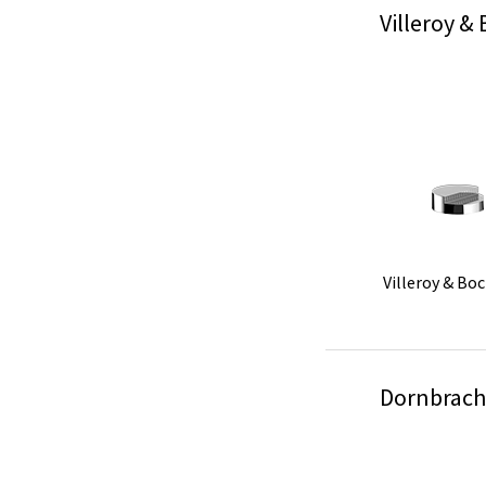
Villeroy &
GROH
Villeroy 
Dornbrach
GROHE｜Temp