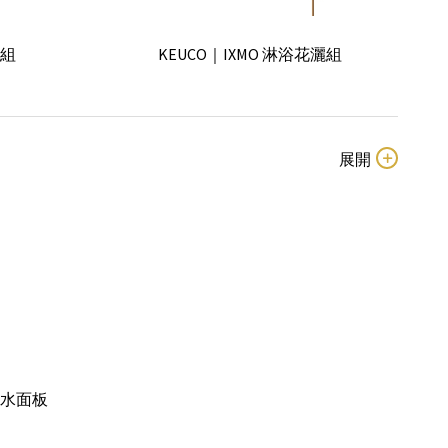
GROHE｜甜甜圈花灑蓮蓬頭
埋壁淋浴組(壁上
灑組
KEUCO｜IXMO 淋浴花灑組
ray 三段式柔絲
Villeroy & Boch｜Glow Spray 三段式氣霧花
灑
 淋浴掛勾組
【預購】Dornbracht｜IMO 淋浴花灑組
KEUCO｜Edition 400 三段式蓮蓬頭
段蓮蓬頭
00 小花蓮蓬頭
GROHE｜Euphoria Cube+ Stick 單段式蓮
蓬頭
斗沖水面板
al方形接水頭
Villeroy & Boch｜Universal蓮蓬頭掛勾
(Ø10cm)
Dornbracht｜Vaia 淋浴滑桿組(Ø12cm)