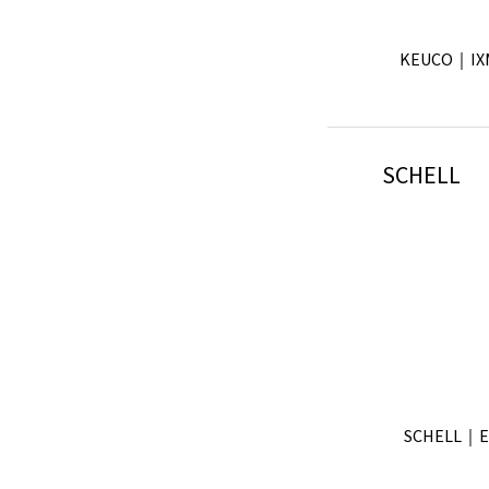
GROHE｜Allu
KEUCO｜I
Villeroy &
SCHELL
【預購】Dor
KEUCO｜
GROHE｜
SCHELL｜
Villeroy
【預購】Dor