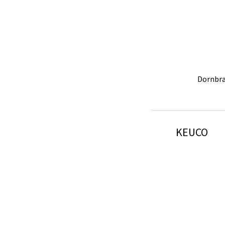
Villeroy
Dornb
GROHE｜Rai
KEUCO
【預購】Ville
Dornbr