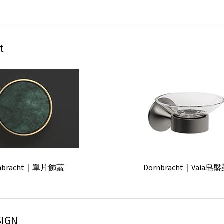
t
rnbracht｜單片飾蓋
Dornbracht｜Vaia皂
SIGN