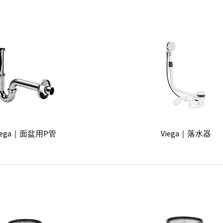
lection Moll 單杯架組(含杯
KEUCO｜Plan 淋浴折
子)
｜三分三角凡爾無濾網(無螺帽)
SCHELL｜三分三角凡爾 (
Design｜Luxury 2 玻璃杯
Glass Design｜Luxury 1
ition 11 方形置物籃 30cm
KEUCO｜Collection Moll 
iega｜面盆用P管
Viega｜落水器
盤)
esign｜Graffiti 3 按壓瓶
Glass Design｜Graffiti2