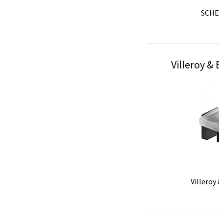
SCH
Glass De
Villeroy &
KEU
SCHEL
Glass De
Villero