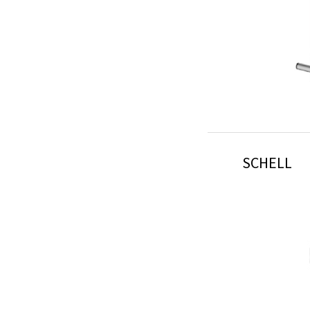
Glass De
KEUCO
SCHELL
Glass De
KEUC