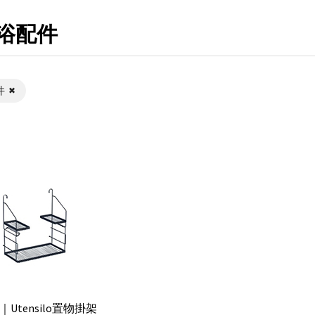
浴配件
件
e｜Utensilo置物掛架