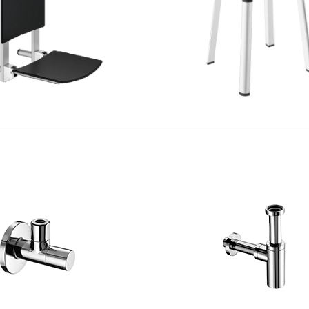
sign｜Valentino 1 玻璃杯
Glass Design｜Valentino
｜AXESS 折疊式靠背淋浴椅
KEUCO｜AXESS淋浴高
sign｜Canto XL 馬桶刷收納瓶
Glass Design｜Icessence Ice
O｜Universal 淋浴刮板
KEUCO｜Plan Care WC