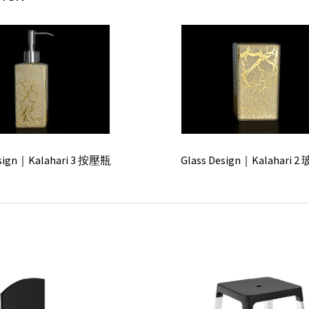
bracht｜Vaia漱口杯架
Dornbracht｜Vaia 馬
esign｜Kalahari 3 按壓瓶
Glass Design｜Kalahari 