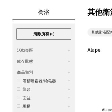
其他衛
衛浴
其他衛浴配
清除所有 (
0
)
Alape
活動專區
庫存狀態
商品類別
酒精噴霧器/給皂器
龍頭
面盆
馬桶
Alap