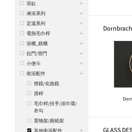
浴缸
淋浴系列
定溫系列
Dornbrach
電熱毛巾桿
浴櫃_鏡櫃
拉門/滑門
小便斗
衛浴配件
燈鏡/化妝鏡
滑桿
Do
毛巾桿/扶手/浴巾環/
衣勾
置物架/廁紙架
GLASS DE
其他衛浴配件