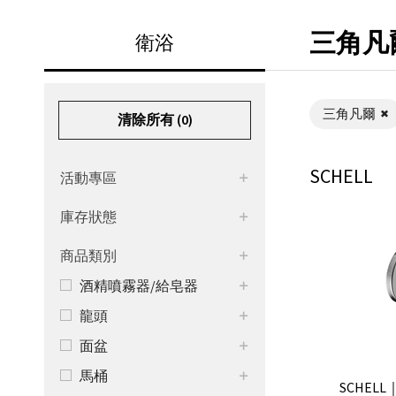
三角凡
衛浴
三角凡爾
清除所有 (
0
)
SCHELL
活動專區
庫存狀態
商品類別
酒精噴霧器/給皂器
龍頭
面盆
馬桶
SCHEL