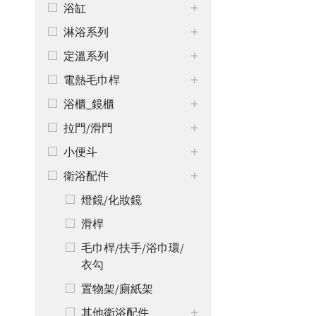
浴缸
淋浴系列
定溫系列
電熱毛巾桿
浴櫃_鏡櫃
拉門/滑門
小便斗
衛浴配件
燈鏡/化妝鏡
滑桿
毛巾桿/扶手/浴巾環/
衣勾
置物架/廁紙架
其他衛浴配件