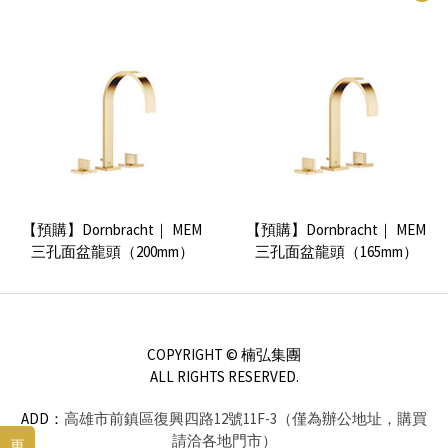
【預購】Dornbracht｜ MEM
【預購】Dornbracht｜ MEM
三孔面盆龍頭（200mm）
三孔面盆龍頭（165mm）
COPYRIGHT © 楠弘集團
ALL RIGHTS RESERVED.
ADD：
高雄市前鎮區復興四路12號11F-3（僅為辦公地址，購買
請洽各地門市）
更