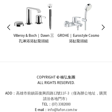
Boch｜
Villeroy & Boch｜Dawn 三
GROHE｜Eurostyle Cosmo
GRO
浴缸龍頭
孔淋浴浴缸龍頭組
浴缸龍頭組
COPYRIGHT © 楠弘集團
ALL RIGHTS RESERVED.
ADD：
高雄市前鎮區復興四路12號11F-3（僅為辦公地址，購買
請洽各地門市）
TEL：
(07) 3382000
E-mail：
info@lafon.com.tw