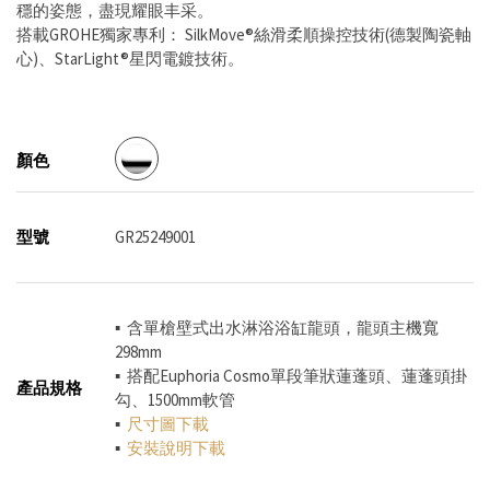
穩的姿態，盡現耀眼丰采。
搭載GROHE獨家專利： SilkMove®絲滑柔順操控技術(德製陶瓷軸
心)、StarLight®星閃電鍍技術。
顏色
型號
GR25249001
▪ 含單槍壁式出水淋浴浴缸龍頭，龍頭主機寬
298mm
▪ 搭配Euphoria Cosmo單段筆狀蓮蓬頭、蓮蓬頭掛
產品規格
勾、1500mm軟管
▪
尺寸圖
下載
▪
安裝說明
下載