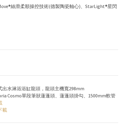
Move®絲滑柔順操控技術(德製陶瓷軸心)、StarLight®星閃
壁式出水淋浴浴缸龍頭，龍頭主機寬298mm
horia Cosmo單段筆狀蓮蓬頭、蓮蓬頭掛勾、1500mm軟管
載
下載