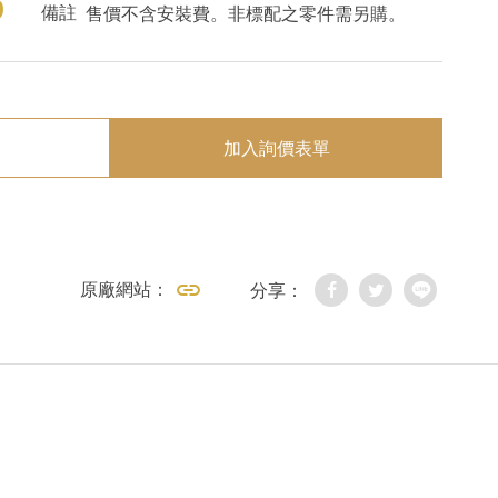
0
備註
售價不含安裝費。非標配之零件需另購。
加入詢價表單
原廠網站：
分享：