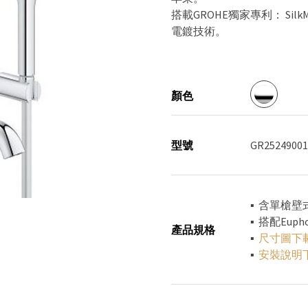
搭載GROHE獨家專利： Silk
電鍍技術。
顏色
型號
GR25249001
▪ 含單槍
▪ 搭配Eup
產品規格
▪
尺寸圖
下
▪
安裝說明