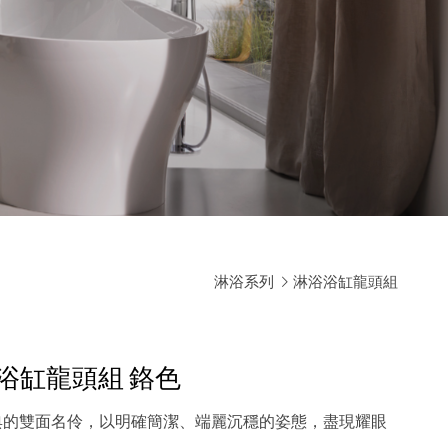
淋浴系列
淋浴浴缸龍頭組
ce 浴缸龍頭組
鉻色
演繹古典的雙面名伶，以明確簡潔、端麗沉穩的姿態，盡現耀眼