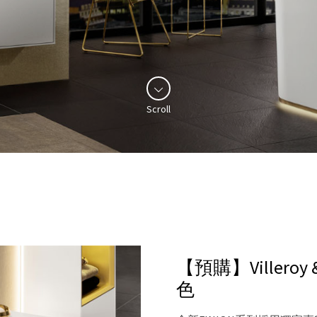
Scroll
【預購】Villeroy 
色