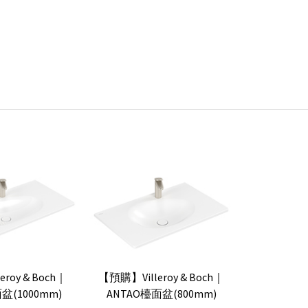
roy & Boch｜
【預購】Villeroy & Boch｜
盆(1000mm)
ANTAO檯面盆(800mm)