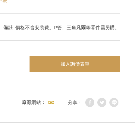
下載
備註
價格不含安裝費。P管、三角凡爾等零件需另購。
加入詢價表單
原廠網站：
分享：