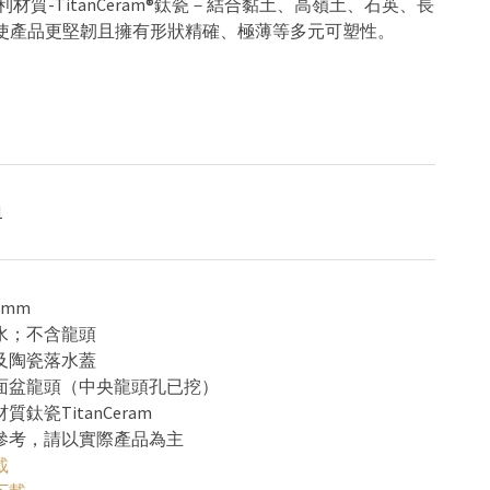
利材質-TitanCeram®鈦瓷－結合黏土、高嶺土、石英、長
使產品更堅韌且擁有形狀精確、極薄等多元可塑性。
1
0 mm
溢水；不含龍頭
器及陶瓷落水蓋
槍面盆龍頭（中央龍頭孔已挖）
質鈦瓷TitanCeram
供參考，請以實際產品為主
載