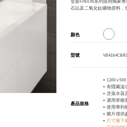
全新FINION系列採用獨家專
石以及二氧化鈦礦物原料，
顏色
型號
VB4164CBR
▪ 1200 x 50
▪ 有隱藏
▪ 含落水
▪ 適用單
產品規格
▪ 使用專利材
▪ 圖片僅
▪
尺寸圖下