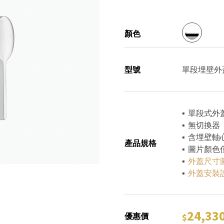
顏色
型號
單段埋壁外蓋DB
▪ 單段式外蓋15
▪ 無切換器
▪ 含埋壁軸
產品規格
▪ 圖片顏
▪
外蓋尺寸
▪
外蓋安裝
24,33
優惠價