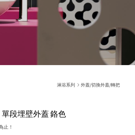
淋浴系列
外蓋/切換外蓋/轉把
Lulu 單段埋壁外蓋
鉻色
為止！