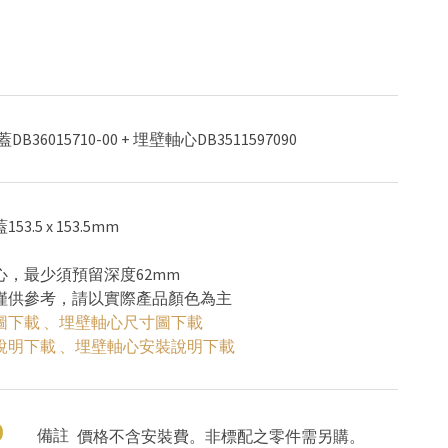
36015710-00 + 埋壁軸心DB3511597090
3.5 x 153.5mm
心，最少須預留深度62mm
色僅供參考，請以實際產品顏色為主
圖下載
、
埋壁軸心尺寸圖下載
說明下載
、
埋壁軸心安裝說明下載
0
備註
價格不含安裝費。非標配之零件需另購。