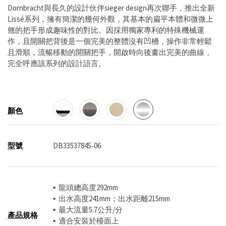
Dornbracht與長久的設計伙伴sieger design再次聯手，推出全新
Lissé系列，擁有簡潔的幾何外觀，其基本的扁平本體和微微上
翹的把手形成趣味性的對比。因採用獨家專利的特殊機械運
作，且開關把背後是一個完美的整體沒有凹槽，操作非常輕鬆
且滑順，流暢移動的開關把手，開啟時向後畫出完美的曲線，
完全呼應該系列的設計語言。
顏色
型號
DB33537845‐06
▪ 龍頭總高度292mm
▪ 出水高度241mm；出水距離215mm
▪ 最大流量5.7公升/分
產品規格
▪ 適合安裝於檯面上