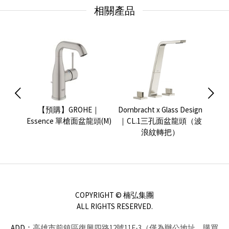
相關產品
e 面盆
【預購】GROHE｜
Dornbracht x Glass Design
GRO
Essence 單槍面盆龍頭(M)
｜CL.1三孔面盆龍頭（波
浪紋轉把）
COPYRIGHT © 楠弘集團
ALL RIGHTS RESERVED.
ADD：
高雄市前鎮區復興四路12號11F-3（僅為辦公地址，購買