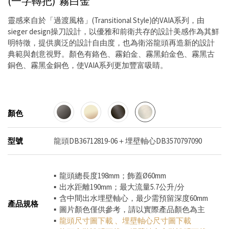
(一字轉把)
霧白金
靈感來自於「過渡風格」(Transitional Style)的VAIA系列，由
sieger design操刀設計，以優雅和前衛共存的設計美感作為其鮮
明特徵，提供廣泛的設計自由度，也為衛浴龍頭再造新的設計
典範與創意視野。顏色有鉻色、霧鉑金、霧黑鉑金色、霧黑古
銅色、霧黑金銅色，使VAIA系列更加豐富吸睛。
顏色
型號
龍頭DB36712819-06＋埋壁軸心DB3570797090
▪ 龍頭總長度198mm；飾蓋Ø60mm
▪ 出水距離190mm；最大流量5.7公升/分
▪ 含中間出水埋壁軸心，最少需預留深度60mm
產品規格
▪ 圖片顏色僅供參考，請以實際產品顏色為主
▪
龍頭尺寸圖下載
、
埋壁軸心尺寸圖下載