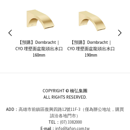
ht｜
【預購】Dornbracht｜
【預購】Dornbracht｜
V
面盆龍
CYO 埋壁面盆龍頭出水口
CYO 埋壁面盆龍頭出水口
Sub
160mm
190mm
COPYRIGHT © 楠弘集團
ALL RIGHTS RESERVED.
ADD：
高雄市前鎮區復興四路12號11F-3（僅為辦公地址，購買
請洽各地門市）
TEL：
(07) 3382000
E-mail：
info@lafon.com.tw