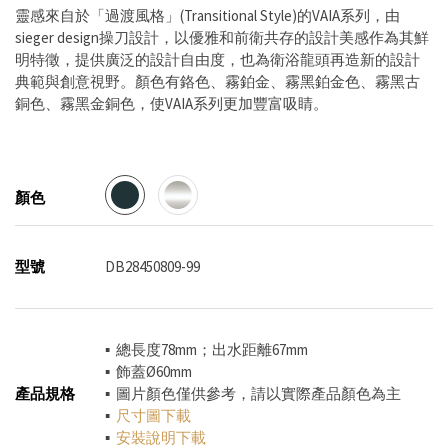
靈感來自於「過渡風格」(Transitional Style)的VAIA系列，由
sieger design操刀設計，以優雅和前衛共存的設計美感作為其鮮
明特徵，提供廣泛的設計自由度，也為衛浴龍頭再造新的設計
典範與創意視野。顏色有鉻色、霧鉑金、霧黑鉑金色、霧黑古
銅色、霧黑金銅色，使VAIA系列更加豐富吸睛。
顏色
型號
DB28450809-99
▪ 總長度78mm；出水距離67mm
▪ 飾蓋Ø60mm
產品規格
▪ 圖片顏色僅供參考，請以實際產品顏色為主
▪
尺寸圖下載
▪
安裝說明下載