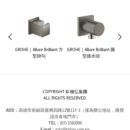
es-
GROHE｜Allure Brilliant 方
GROHE｜Allure Brilliant 圓
Ville
頭
型掛勾
型接水頭
COPYRIGHT © 楠弘集團
ALL RIGHTS RESERVED.
ADD：
高雄市前鎮區復興四路12號11F-3（僅為辦公地址，購買
請洽各地門市）
TEL：
(07) 3382000
E-mail：
info@lafon.com.tw