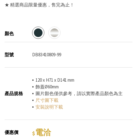
★ 精選商品限量優惠，售完為止！
顏色
型號
DB83410809-99
▪ 120 x H71 x D141 mm
▪ 飾蓋Ø60mm
產品規格
▪ 圖片顏色僅供參考，請以實際產品顏色為主
▪
尺寸圖下載
▪
安裝說明下載
電洽
優惠價