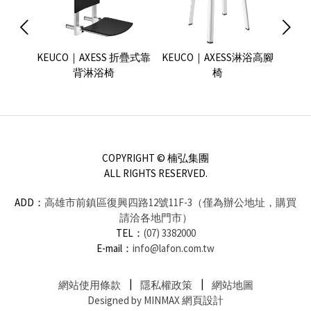
e WC用
KEUCO｜AXESS 折疊式靠
KEUCO｜AXESS淋浴高腳
KEU
背淋浴椅
椅
COPYRIGHT © 楠弘集團
ALL RIGHTS RESERVED.
ADD：
高雄市前鎮區復興四路12號11F-3（僅為辦公地址，購買
請洽各地門市）
TEL：
(07) 3382000
E-mail：
info@lafon.com.tw
網站使用條款
隱私權政策
網站地圖
Designed by MINMAX 網頁設計