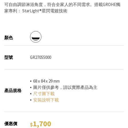
可自由調節淋浴角度，符合全家人的不同需求。搭載GROHE獨
家專利： StarLight®星閃電鍍技術
顏色
型號
GR27055000
▪ 68 x 84 x 29 mm
▪ 圖片僅供參考，請以實際產品為主
產品規格
▪
尺寸圖下載
▪
安裝說明下載
1,700
優惠價