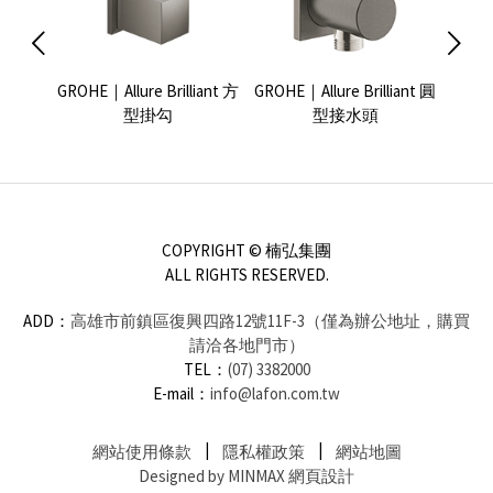
es-
GROHE｜Allure Brilliant 方
GROHE｜Allure Brilliant 圓
Ville
頭
型掛勾
型接水頭
COPYRIGHT © 楠弘集團
ALL RIGHTS RESERVED.
ADD：
高雄市前鎮區復興四路12號11F-3（僅為辦公地址，購買
請洽各地門市）
TEL：
(07) 3382000
E-mail：
info@lafon.com.tw
網站使用條款
隱私權政策
網站地圖
Designed by MINMAX 網頁設計