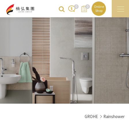
0
0
Online
Shop
GROHE
Rainshower