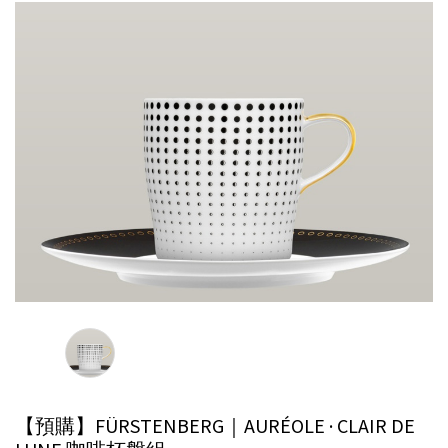
【預購】FÜRSTENBERG｜AURÉOLE · CLAIR DE