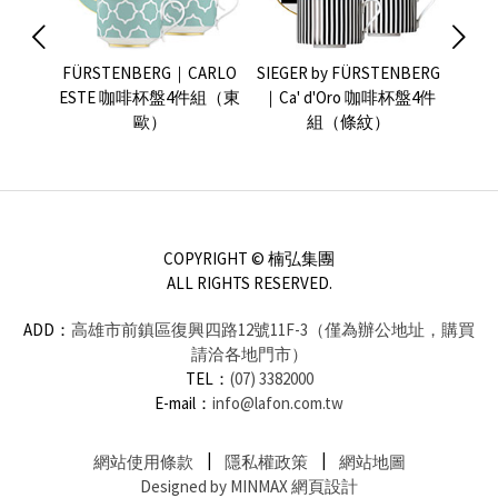
by
FÜRSTENBERG｜CARLO
SIEGER by FÜRSTENBERG
SIEG
G｜
ESTE 咖啡杯盤4件組（東
｜Ca' d'Oro 咖啡杯盤4件
｜Ca
杯盤
歐）
組（條紋）
COPYRIGHT © 楠弘集團
ALL RIGHTS RESERVED.
ADD：
高雄市前鎮區復興四路12號11F-3（僅為辦公地址，購買
請洽各地門市）
TEL：
(07) 3382000
E-mail：
info@lafon.com.tw
網站使用條款
隱私權政策
網站地圖
Designed by MINMAX 網頁設計