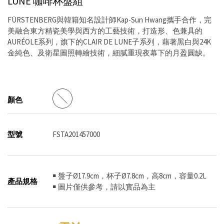
LUNE 咖啡杯盤組
FÜRSTENBERG與韓籍知名設計師Kap-Sun Hwang攜手合作，完
美融合東方精瓷美學與西方的工藝技術，打造形、色兼具的
AURÉOLE系列，旗下的CLAIR DE LUNE子系列，藉著黑白與24K
金純色、及衛星圖照轉繪技術，細膩重現夜幕下的月盈圓缺。
顏色
型號
FSTA201457000
￭ 盤子Ø17.9cm，杯子Ø7.8cm，高8cm，容量0.2L
產品規格
￭ 圖片僅供參考，請以實品為主