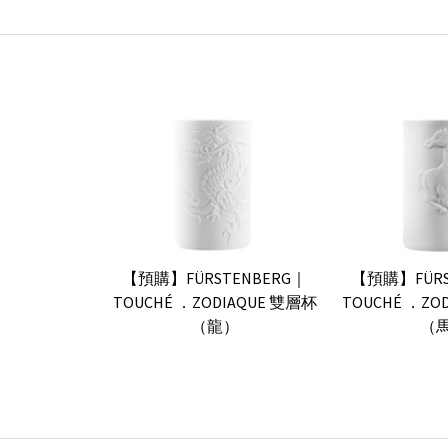
【預購】FÜRSTENBERG｜
【預購】FÜRS
TOUCHÉ ．ZODIAQUE 雙層杯
TOUCHÉ ．ZO
（龍）
（