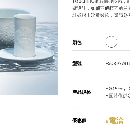
TOUCHÉ以鑽石噴砂技術
壁設計，如飛羽般輕巧的質
計或綴上浮雕裝飾，邀請您
顏色
型號
FSOBP8791
￭ Ø4.5cm
產品規格
￭ 圖片僅
電洽
優惠價