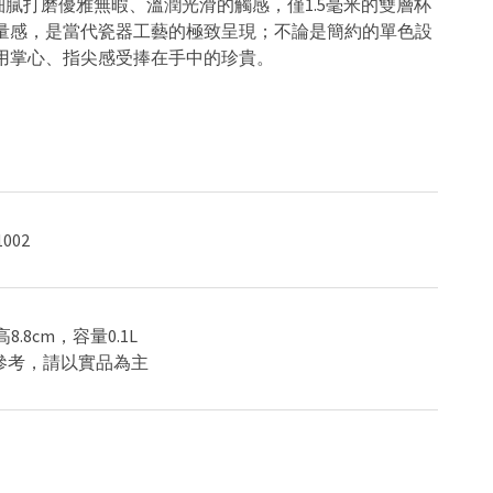
，細膩打磨優雅無暇、溫潤光滑的觸感，僅1.5毫米的雙層杯
量感，是當代瓷器工藝的極致呈現；不論是簡約的單色設
用掌心、指尖感受捧在手中的珍貴。
1002
，高8.8cm，容量0.1L
供參考，請以實品為主