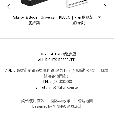
浴置物籃
Villeroy & Boch｜Universal
KEUCO｜Plan 廁紙架（含
KEUC
廁紙架
置物板）
COPYRIGHT © 楠弘集團
ALL RIGHTS RESERVED.
ADD：
高雄市前鎮區復興四路12號11F-3（僅為辦公地址，購買
請洽各地門市）
TEL：
(07) 3382000
E-mail：
info@lafon.com.tw
網站使用條款
隱私權政策
網站地圖
Designed by MINMAX 網頁設計