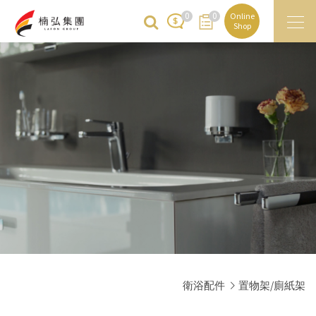
0
0
Online
Shop
衛浴配件
置物架/廁紙架