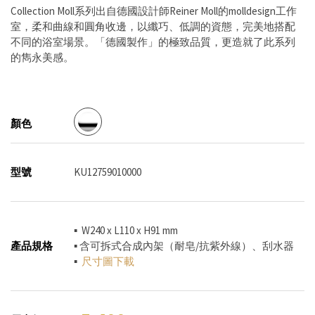
Collection Moll系列出自德國設計師Reiner Moll的molldesign工作
室，柔和曲線和圓角收邊，以纖巧、低調的資態，完美地搭配
不同的浴室場景。「德國製作」的極致品質，更造就了此系列
的雋永美感。
顏色
型號
KU12759010000
▪ W240 x L110 x H91 mm
產品規格
▪ 含可拆式合成內架（耐皂/抗紫外線）、刮水器
▪
尺寸圖下載