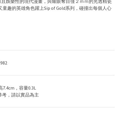
，將充滿活力且娛樂性的現代漫畫，與耀眼奪目僅２ｍｍ的光透精瓷
趣的英雄角色躍上Sip of Gold系列，碰撞出每個人心
982
，高7.4cm，容量0.3L
供參考，請以實品為主