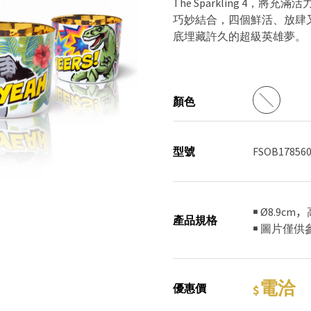
The Sparkling 4
巧妙結合，四個鮮活、放肆又童
底埋藏許久的超級英雄夢。
顏色
型號
FSOB178560
￭ Ø8.9cm
產品規格
￭ 圖片僅
電洽
優惠價