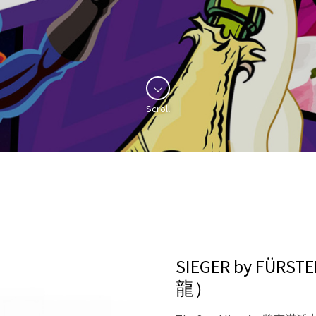
Scroll
SIEGER by FÜRS
龍）