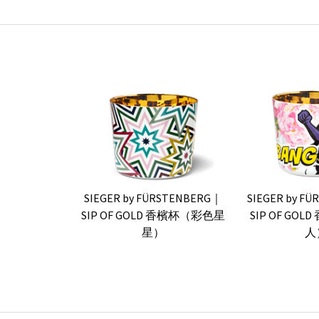
SIEGER by FÜRSTENBERG｜
SIEGER by F
SIP OF GOLD 香檳杯（彩色星
SIP OF GO
星）
人