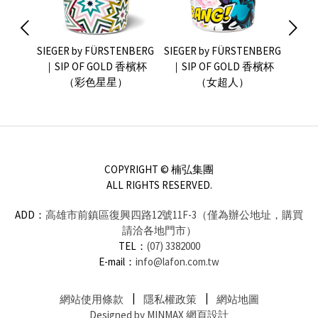
NBERG
SIEGER by FÜRSTENBERG
SIEGER by FÜRSTENBERG
SIEG
 香檳杯
｜SIP OF GOLD 香檳杯
｜SIP OF GOLD 香檳杯
｜SI
（彩色星星）
（女超人）
COPYRIGHT © 楠弘集團
ALL RIGHTS RESERVED.
ADD：
高雄市前鎮區復興四路12號11F-3（僅為辦公地址，購買
請洽各地門市）
TEL：
(07) 3382000
E-mail：
info@lafon.com.tw
網站使用條款
隱私權政策
網站地圖
Designed by MINMAX 網頁設計