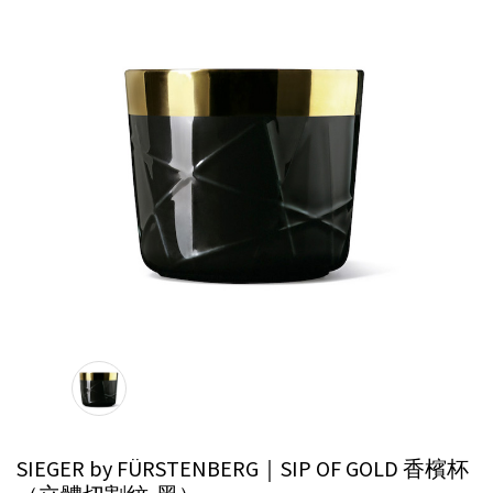
SIEGER by FÜRSTENBERG｜SIP OF GOLD 香檳杯