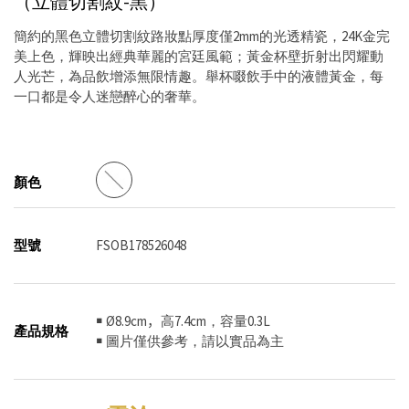
（立體切割紋-黑）
簡約的黑色立體切割紋路妝點厚度僅2mm的光透精瓷，24K金完
美上色，輝映出經典華麗的宮廷風範；黃金杯壁折射出閃耀動
人光芒，為品飲增添無限情趣。舉杯啜飲手中的液體黃金，每
一口都是令人迷戀醉心的奢華。
顏色
型號
FSOB178526048
￭ Ø8.9cm，高7.4cm，容量0.3L
產品規格
￭ 圖片僅供參考，請以實品為主