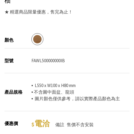
柚
★ 精選商品限量優惠，售完為止！
顏色
型號
FAWL500000000IB
▪ L550 x W100 x H80 mm
產品規格
▪ 不含圖中面盆、龍頭
▪ 圖片顏色僅供參考，請以實際產品顏色為主
電洽
優惠價
備註
售價不含安裝