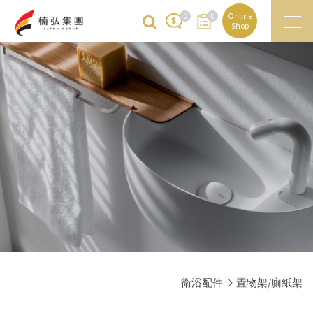
0
0
Online
Shop
衛浴配件
置物架/廁紙架