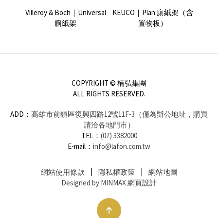
浴置物籃
Villeroy & Boch｜Universal
KEUCO｜Plan 廁紙架（含
KEUC
廁紙架
置物板）
COPYRIGHT © 楠弘集團
ALL RIGHTS RESERVED.
ADD：
高雄市前鎮區復興四路12號11F-3（僅為辦公地址，購買
請洽各地門市）
TEL：
(07) 3382000
E-mail：
info@lafon.com.tw
網站使用條款
隱私權政策
網站地圖
Designed by MINMAX 網頁設計