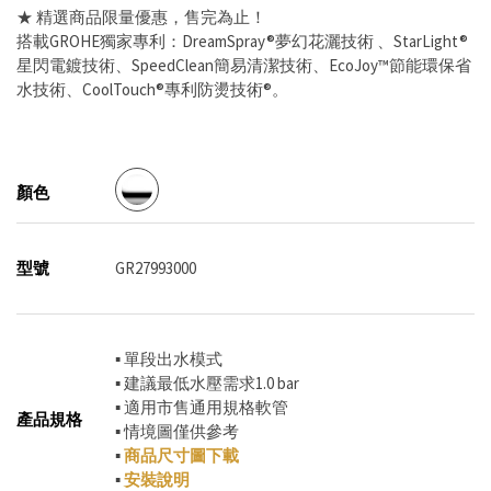
★ 精選商品限量優惠，售完為止！
搭載GROHE獨家專利：DreamSpray®夢幻花灑技術 、StarLight®
星閃電鍍技術、SpeedClean簡易清潔技術、EcoJoy™節能環保省
水技術、CoolTouch®專利防燙技術®。
顏色
型號
GR27993000
▪ 單段出水模式
▪ 建議最低水壓需求1.0 bar
▪ 適用市售通用規格軟管
產品規格
▪ 情境圖僅供參考
▪
商品尺寸圖下載
▪
安裝說明