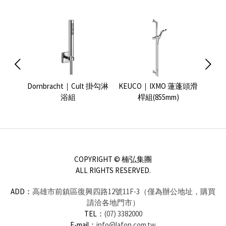
浴花灑組
Dornbracht｜Cult 掛勾淋
KEUCO｜IXMO 蓮蓬頭滑
GROH
浴組
桿組(855mm)
COPYRIGHT © 楠弘集團
ALL RIGHTS RESERVED.
ADD：
高雄市前鎮區復興四路12號11F-3（僅為辦公地址，購買
請洽各地門市）
TEL：
(07) 3382000
E-mail：
info@lafon.com.tw