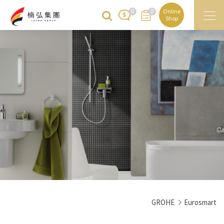
0
0
Online
Shop
GROHE
Eurosmart