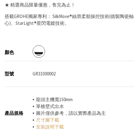
★ 精選商品限量優惠，售完為止！
搭載GROHE獨家專利： SilkMove®絲滑柔順操控技術(德製陶瓷軸
心)、StarLight®星閃電鍍技術。
顏色
型號
GR33300002
▪ 龍頭主機寬150mm
▪ 單槍壁式出水
產品規格
▪ 圖片僅供參考，請以實際產品為主
▪
尺寸圖下載
▪
安裝說明下載