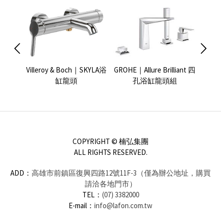
Dawn淋
Villeroy & Boch｜SKYLA浴
GROHE｜Allure Brilliant 四
KEU
缸龍頭
孔浴缸龍頭組
COPYRIGHT © 楠弘集團
ALL RIGHTS RESERVED.
ADD：
高雄市前鎮區復興四路12號11F-3（僅為辦公地址，購買
請洽各地門市）
TEL：
(07) 3382000
E-mail：
info@lafon.com.tw