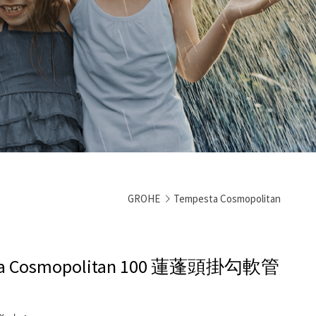
GROHE
Tempesta Cosmopolitan
a Cosmopolitan 100 蓮蓬頭掛勾軟管