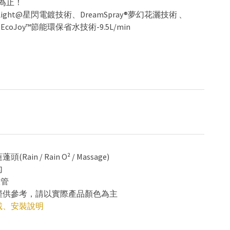
為止！
Light@星閃電鍍技術、DreamSpray®夢幻花灑技術 、
EcoJoy™節能環保省水技術-9.5L/min
(Rain / Rain O² / Massage)
勾
軟管
色僅供參考，請以實際產品顏色為主
載
、
安裝說明