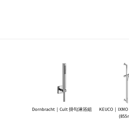
Dornbracht｜Cult 掛勾淋浴組
KEUCO｜IX
(855