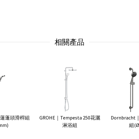
相關產品
MO 蓮蓬頭滑桿組
GROHE｜Tempesta 250花灑
Dornbrach
mm)
淋浴組
組(Ø