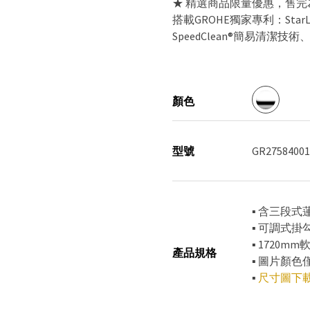
★ 精選商品限量優惠，售完
搭載GROHE獨家專利：Star
SpeedClean®簡易清潔技術、
顏色
型號
GR27584001
▪ 含三段式蓮蓬頭
▪ 可調式掛
▪ 1720mm
產品規格
▪ 圖片顏
▪
尺寸圖下