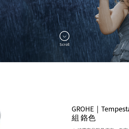
Scroll
GROHE｜Tempest
組
鉻色