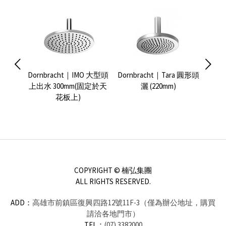
ht｜
Dornbracht｜IMO 大型頭
Dornbracht｜Tara 圓形頭
【預
r下凸式
上出水 300mm(固定於天
灑 (220mm)
New
mm(含
花板上)
頭灑3
COPYRIGHT © 楠弘集團
ALL RIGHTS RESERVED.
ADD：
高雄市前鎮區復興四路12號11F-3（僅為辦公地址，購買
請洽各地門市）
TEL：
(07) 3382000