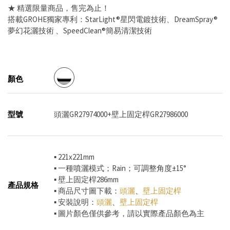
★ 精選限量商品，售完為止！
搭載GROHE獨家專利：StarLight®星閃電鍍技術、DreamSpray®
夢幻花灑技術 、SpeedClean®簡易清潔技術
顏色
型號
頭灑GR27974000+壁上固定桿GR27986000
▪ 221x221mm
▪ 一種噴灑模式；Rain；可調整角度±15°
▪ 壁上固定桿286mm
產品規格
▪ 商品尺寸圖下載：
頭灑
、
壁上固定桿
▪ 安裝說明：
頭灑
、
壁上固定桿
▪ 圖片顏色僅供參考，請以實際產品顏色為主