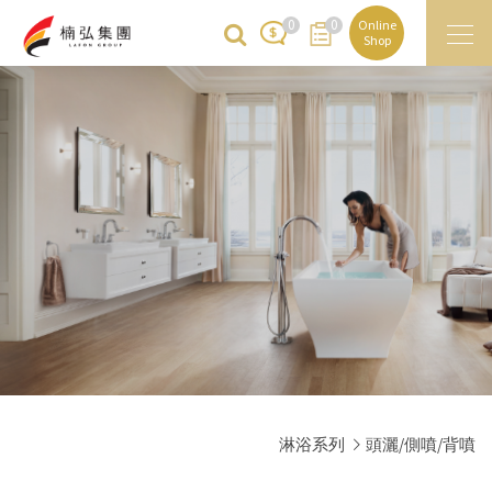
0
0
Online
Shop
淋浴系列
頭灑/側噴/背噴