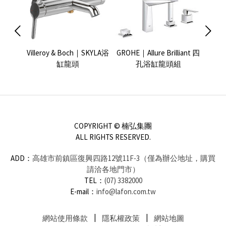
Dawn淋
Villeroy & Boch｜SKYLA浴
GROHE｜Allure Brilliant 四
KEU
缸龍頭
孔浴缸龍頭組
COPYRIGHT © 楠弘集團
ALL RIGHTS RESERVED.
ADD：
高雄市前鎮區復興四路12號11F-3（僅為辦公地址，購買
請洽各地門市）
TEL：
(07) 3382000
E-mail：
info@lafon.com.tw
網站使用條款
隱私權政策
網站地圖