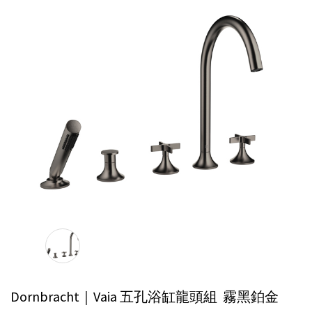
Dornbracht｜Vaia 五孔浴缸龍頭組
霧黑鉑金