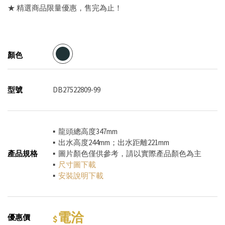
★ 精選商品限量優惠，售完為止！
顏色
型號
DB27522809-99
▪ 龍頭總高度347mm
▪ 出水高度244mm；出水距離221mm
產品規格
▪ 圖片顏色僅供參考，請以實際產品顏色為主
▪
尺寸圖下載
▪
安裝說明下載
電洽
優惠價