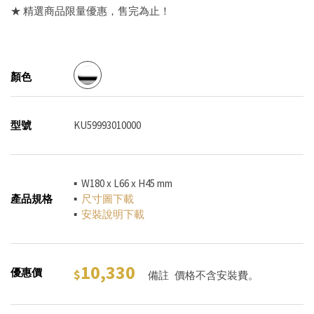
★ 精選商品限量優惠，售完為止！
顏色
型號
KU59993010000
▪ W180 x L66 x H45 mm
產品規格
▪
尺寸圖下載
▪
安裝說明下載
10,330
優惠價
備註
價格不含安裝費。