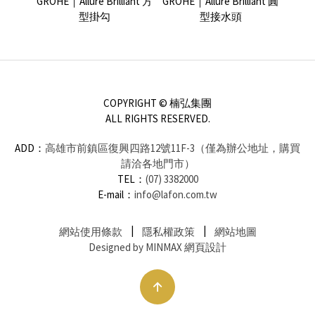
es-
GROHE｜Allure Brilliant 方
GROHE｜Allure Brilliant 圓
Ville
頭
型掛勾
型接水頭
COPYRIGHT © 楠弘集團
ALL RIGHTS RESERVED.
ADD：
高雄市前鎮區復興四路12號11F-3（僅為辦公地址，購買
請洽各地門市）
TEL：
(07) 3382000
E-mail：
info@lafon.com.tw
網站使用條款
隱私權政策
網站地圖
Designed by MINMAX 網頁設計