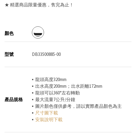
★ 精選商品限量優惠，售完為止！
顏色
型號
DB33500885-00
▪ 龍頭高度320mm
▪ 出水高度200mm；出水距離172mm
▪ 龍頭可以360°左右轉動
產品規格
▪ 最大流量7公升/分鐘
▪ 圖片顏色僅供參考，請以實際產品顏色為主
▪
尺寸圖下載
▪
安裝說明下載