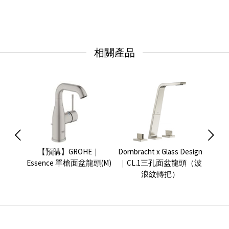
相關產品
e 面盆
【預購】GROHE｜
Dornbracht x Glass Design
GRO
Essence 單槍面盆龍頭(M)
｜CL.1三孔面盆龍頭（波
浪紋轉把）