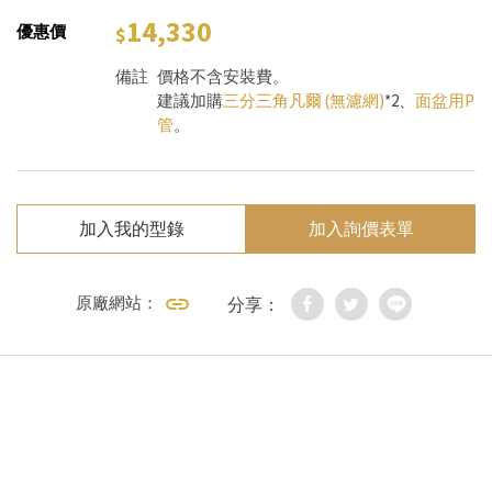
14,330
優惠價
備註
價格不含安裝費。
建議加購
三分三角凡爾 (無濾網)
*2、
面盆用P
管
。
加入我的型錄
加入詢價表單
原廠網站：
分享：