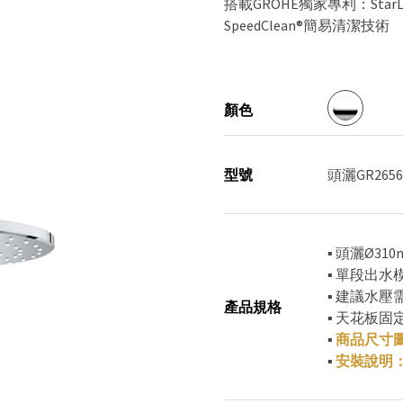
搭載GROHE獨家專利：StarL
SpeedClean®簡易清潔技術
顏色
型號
頭灑GR265
▪ 頭灑Ø310
▪ 單段出水
▪ 建議水壓需求
產品規格
▪ 天花板固
▪
商品尺寸
▪
安裝說明