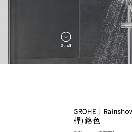
Scroll
GROHE｜Rainsh
桿)
鉻色