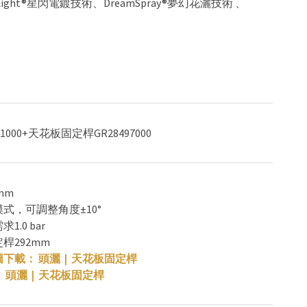
ight®星閃電鍍技術、DreamSpray®夢幻花灑技術 、
61000+天花板固定桿GR28497000
mm
模式，可調整角度±10°
1.0 bar
定桿292mm
圖下載：
頭灑
|
天花板固定桿
：
頭灑
|
天花板固定桿