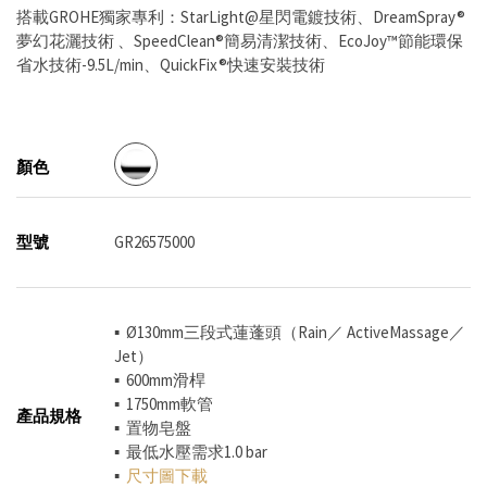
搭載GROHE獨家專利：StarLight@星閃電鍍技術、DreamSpray®
夢幻花灑技術 、SpeedClean®簡易清潔技術、EcoJoy™節能環保
省水技術-9.5L/min、QuickFix®快速安裝技術
顏色
型號
GR26575000
▪ Ø130mm三段式蓮蓬頭（Rain／ ActiveMassage／
Jet）
▪ 600mm滑桿
▪ 1750mm軟管
產品規格
▪ 置物皂盤
▪ 最低水壓需求1.0 bar
▪
尺寸圖下載