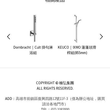
浴花灑組
Dornbracht｜Cult 掛勾淋
KEUCO｜IXMO 蓮蓬頭滑
GROH
浴組
桿組(855mm)
COPYRIGHT © 楠弘集團
ALL RIGHTS RESERVED.
ADD：
高雄市前鎮區復興四路12號11F-3（僅為辦公地址，購買
請洽各地門市）
TEL：
(07) 3382000