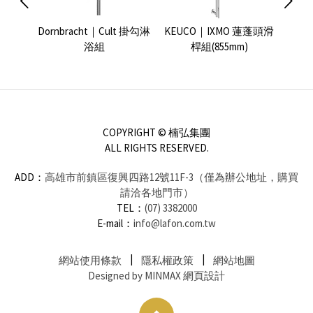
浴花灑組
Dornbracht｜Cult 掛勾淋
KEUCO｜IXMO 蓮蓬頭滑
GROH
浴組
桿組(855mm)
COPYRIGHT © 楠弘集團
ALL RIGHTS RESERVED.
ADD：
高雄市前鎮區復興四路12號11F-3（僅為辦公地址，購買
請洽各地門市）
TEL：
(07) 3382000
E-mail：
info@lafon.com.tw
網站使用條款
隱私權政策
網站地圖
Designed by MINMAX 網頁設計