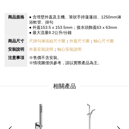
商品規格
● 含埋壁外蓋及主機、筆狀手持蓮蓬頭、1250mm淋
浴軟管、掛勾
● 外蓋153.5 x 153.5mm；接水頭飾蓋63 x 63mm
● 最大流量8.2公升/分鐘
商品尺寸
尺掛勾淋浴組尺寸圖
；
外蓋尺寸圖
；
軸心尺寸圖
安裝說明
外蓋安裝說明
；
軸心安裝說明
注意事項
※售價不含安裝。
※情境圖僅供參考，請以實際產品為主。
相關產品