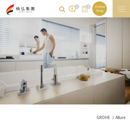
0
0
Online
Shop
GROHE
Allure