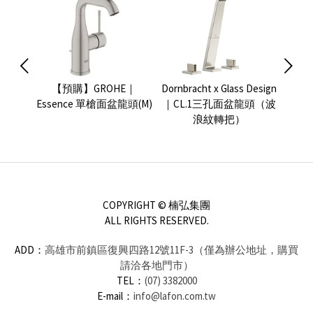
e 面盆
【預購】GROHE｜
Dornbracht x Glass Design
GRO
Essence 單槍面盆龍頭(M)
｜CL.1三孔面盆龍頭（波
浪紋轉把）
COPYRIGHT © 楠弘集團
ALL RIGHTS RESERVED.
ADD：
高雄市前鎮區復興四路12號11F-3（僅為辦公地址，購買
請洽各地門市）
TEL：
(07) 3382000
E-mail：
info@lafon.com.tw