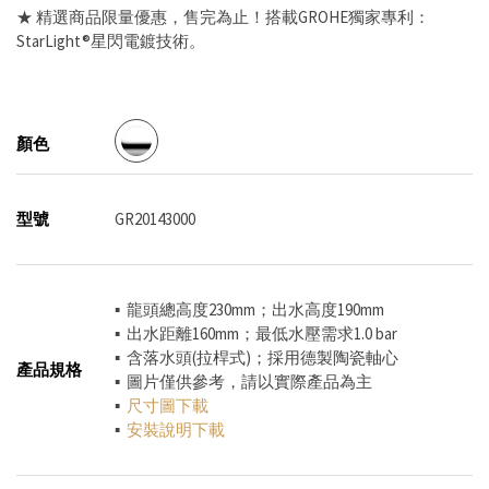
★ 精選商品限量優惠，售完為止！搭載GROHE獨家專利：
StarLight®星閃電鍍技術。
顏色
型號
GR20143000
▪ 龍頭總高度230mm；出水高度190mm
▪ 出水距離160mm；最低水壓需求1.0 bar
▪ 含落水頭(拉桿式)；採用德製陶瓷軸心
產品規格
▪ 圖片僅供參考，請以實際產品為主
▪
尺寸圖下載
▪
安裝說明下載