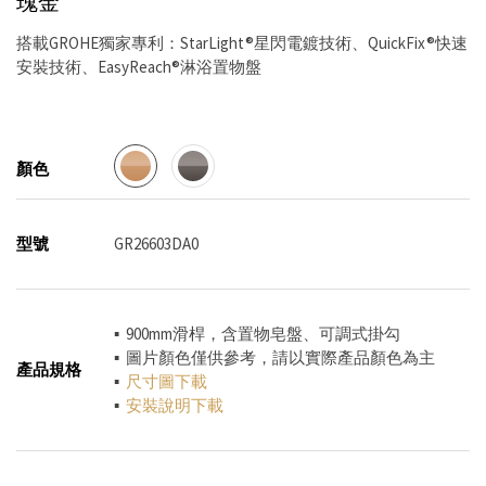
瑰金
搭載GROHE獨家專利：StarLight®星閃電鍍技術、QuickFix®快速
安裝技術、EasyReach®淋浴置物盤
顏色
型號
GR26603DA0
▪ 900mm滑桿，含置物皂盤、可調式掛勾
▪ 圖片顏色僅供參考，請以實際產品顏色為主
產品規格
▪
尺寸圖下載
▪
安裝說明下載