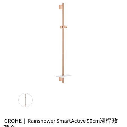
GROHE｜Rainshower SmartActive 90cm滑桿
玫