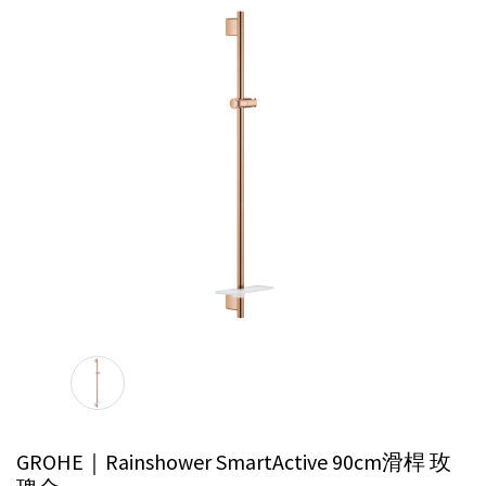
GROHE｜Rainshower SmartActive 90cm滑桿
玫