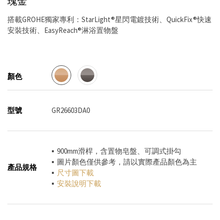
瑰金
搭載GROHE獨家專利：StarLight®星閃電鍍技術、QuickFix®快速
安裝技術、EasyReach®淋浴置物盤
顏色
型號
GR26603DA0
▪ 900mm滑桿，含置物皂盤、可調式掛勾
▪ 圖片顏色僅供參考，請以實際產品顏色為主
產品規格
▪
尺寸圖下載
▪
安裝說明下載