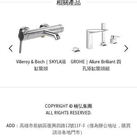
相關產品
Dawn淋
Villeroy & Boch｜SKYLA浴
GROHE｜Allure Brilliant 四
KEU
缸龍頭
孔浴缸龍頭組
COPYRIGHT © 楠弘集團
ALL RIGHTS RESERVED.
ADD：
高雄市前鎮區復興四路12號11F-3（僅為辦公地址，購買
請洽各地門市）