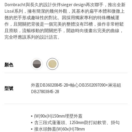
Dornbracht與長久的設計伙伴sieger design再次聯手，推出全新
Lissé系列，擁有簡潔的幾何外觀，其基本的扁平本體和微微上
翹的把手形成趣味性的對比。因採用獨家專利的特殊機械運
作，且開關把背後是一個完美的整體沒有凹槽，操作非常輕鬆
且滑順，流暢移動的開關把手，開啟時向後畫出完美的曲線，
完全呼應該系列的設計語言。
顏色
外蓋DB36020845-28+軸心DB3502097090+淋浴組
型號
DB27803845-28
▪ (W)90x(H)150mm埋壁外蓋
▪ 含三段式蓮蓬頭、1250mm防打結軟管、掛勾
▪ 接水頭飾蓋(W)60x(H)78mm