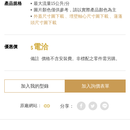
產品規格
▪ 最大流量15公升/分
▪ 圖片顏色僅供參考，請以實際產品顏色為主
▪
外蓋尺寸圖下載
、
埋壁軸心尺寸圖下載
、
蓮蓬
頭尺寸圖下載
電洽
優惠價
備註
價格不含安裝費。非標配之零件需另購。
加入我的型錄
加入詢價表單
原廠網站：
分享：