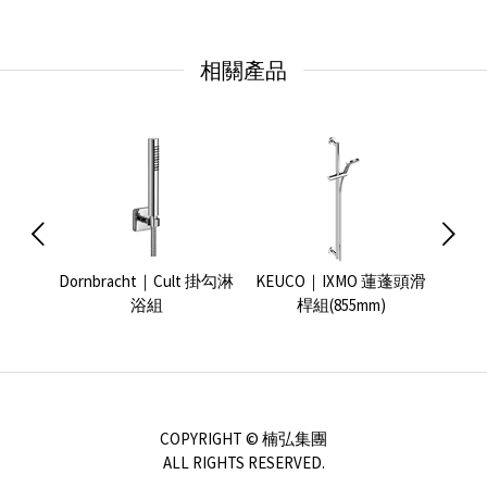
相關產品
浴花灑組
Dornbracht｜Cult 掛勾淋
KEUCO｜IXMO 蓮蓬頭滑
GROH
浴組
桿組(855mm)
COPYRIGHT © 楠弘集團
ALL RIGHTS RESERVED.