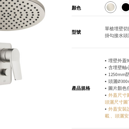
顏色
單槍埋壁切換外
型號
掛勾接水頭淋浴組
▪ 埋壁外蓋90
▪ 含埋壁軸
▪ 1250
​​​​​​▪ 
產品規格
▪ 圖片顏
▪
外蓋尺寸
頭灑尺寸圖
▪
外蓋安裝
載
、
頭灑安