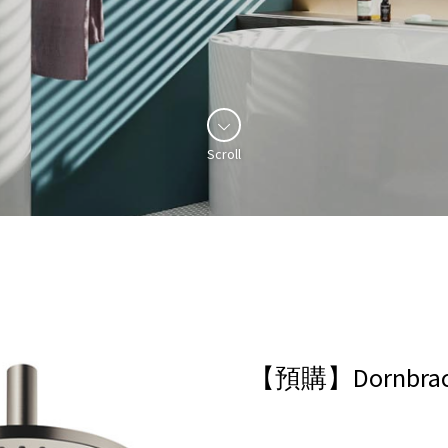
Scroll
【預購】Dornbra