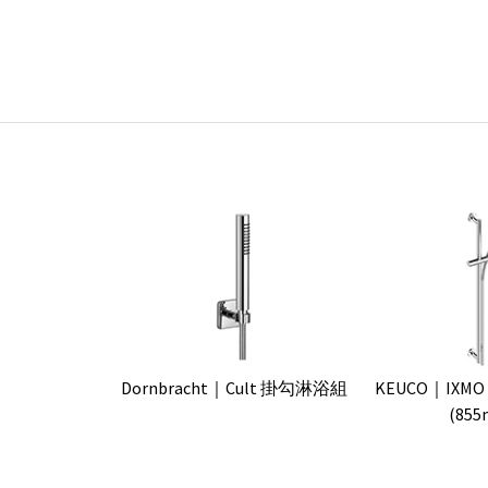
Dornbracht｜Cult 掛勾淋浴組
KEUCO｜IX
(855