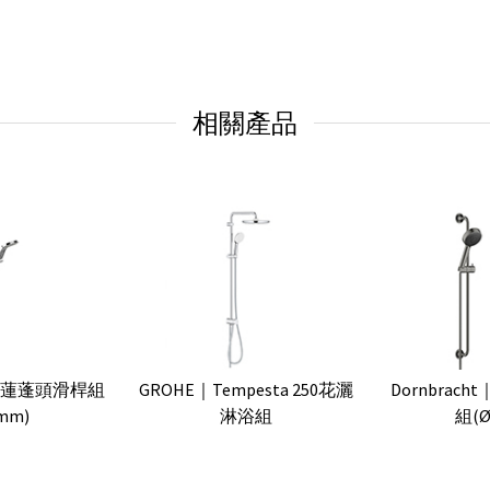
相關產品
MO 蓮蓬頭滑桿組
GROHE｜Tempesta 250花灑
Dornbrach
mm)
淋浴組
組(Ø