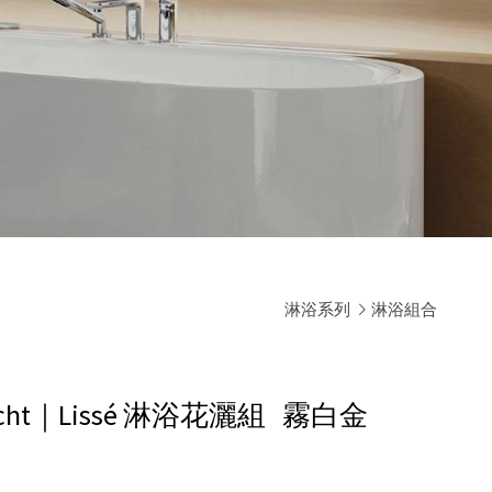
淋浴系列
淋浴組合
cht｜Lissé 淋浴花灑組
霧白金