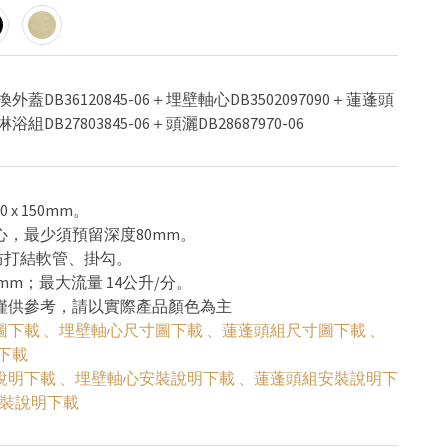
蓋DB36120845-06＋埋壁軸心DB3502097090＋蓮蓬頭
DB27803845-06＋頭灑DB28687970-06
 x 150mm。
心，最少須預留深度80mm。
mm防打結軟管、掛勾。
頭灑Ø300mm；最大流量 14公升/分。
色僅供參考，請以實際產品顏色為主
圖下載
、
埋壁軸心尺寸圖下載
、
蓮蓬頭組尺寸圖下載
、
下載
說明下載
、
埋壁軸心安裝說明下載
、
蓮蓬頭組安裝說明下
裝說明下載