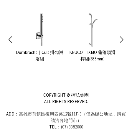
浴花灑組
Dornbracht｜Cult 掛勾淋
KEUCO｜IXMO 蓮蓬頭滑
GROH
浴組
桿組(855mm)
COPYRIGHT © 楠弘集團
ALL RIGHTS RESERVED.
ADD：
高雄市前鎮區復興四路12號11F-3（僅為辦公地址，購買
請洽各地門市）
TEL：
(07) 3382000