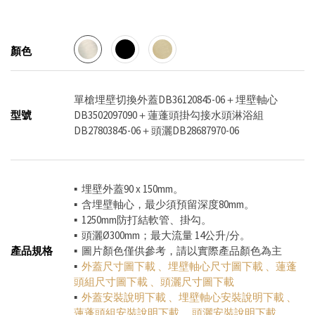
顏色
單槍埋壁切換外蓋DB36120845-06＋埋壁軸心
型號
DB3502097090＋蓮蓬頭掛勾接水頭淋浴組
DB27803845-06＋頭灑DB28687970-06
▪ 埋壁外蓋90 x 150mm。
▪ 含埋壁軸心，最少須預留深度80mm。
▪ 1250mm防打結軟管、掛勾。
​​​​​​▪ 頭灑Ø300mm；最大流量 14公升/分。
產品規格
▪ 圖片顏色僅供參考，請以實際產品顏色為主
▪
外蓋尺寸圖下載
、
埋壁軸心尺寸圖下載
、
蓮蓬
頭組尺寸圖下載
、
頭灑尺寸圖下載
▪
外蓋安裝說明下載
、
埋壁軸心安裝說明下載
、
蓮蓬頭組安裝說明下載
、
頭灑安裝說明下載