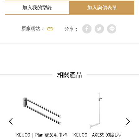
加入我的型錄
加入詢價表單
原廠網站：
分享：
相關產品
毛巾桿
KEUCO｜Plan 雙叉毛巾桿
KEUCO｜AXESS 90度L型
KEU