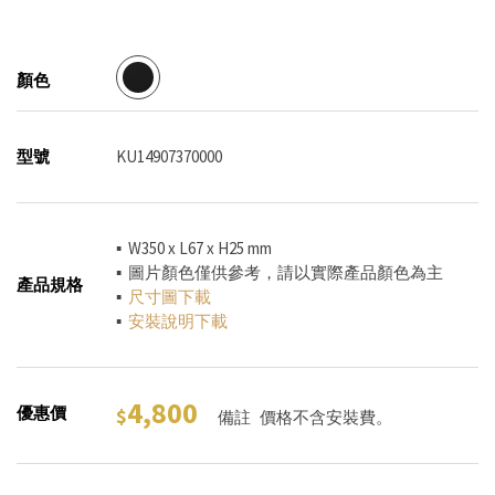
顏色
型號
KU14907370000
▪ W350 x L67 x H25 mm
▪ 圖片顏色僅供參考，請以實際產品顏色為主
產品規格
▪
尺寸圖下載
▪
安裝說明下載
4,800
優惠價
備註
價格不含安裝費。