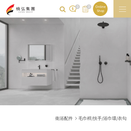
0
0
Online
Shop
衛浴配件
毛巾桿/扶手/浴巾環/衣勾