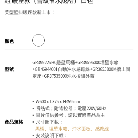
組 暖座款（普級省水認證）
白色
美型壁掛暖座款新上市！
顏色
GR39922SH0懸壁馬桶+GR39596000埋壁水箱
型號
+GR46944001自動沖水感應線+GR3855800M牆上固
定座+GR37535000沖水按鈕外蓋
▪ W600 x L375 x H459 mm
▪ 瞬熱式；附遙控器；電壓220V/60Hz
▪ 圖片僅供參考，請以實際產品為主
產品規格
▪ 尺寸圖下載：
馬桶
、
埋壁水箱
、
沖水面板
、
感應線
▪ 安裝說明下載：