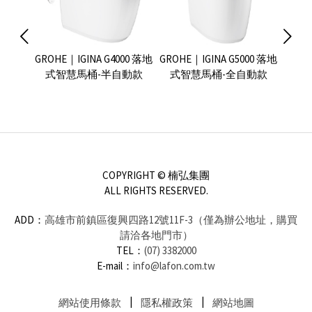
ena 精
GROHE｜IGINA G4000 落地
GROHE｜IGINA G5000 落地
Ville
馬桶組
式智慧馬桶-半自動款
式智慧馬桶-全自動款
IA
認證）
40
COPYRIGHT © 楠弘集團
ALL RIGHTS RESERVED.
ADD：
高雄市前鎮區復興四路12號11F-3（僅為辦公地址，購買
請洽各地門市）
TEL：
(07) 3382000
E-mail：
info@lafon.com.tw
網站使用條款
隱私權政策
網站地圖