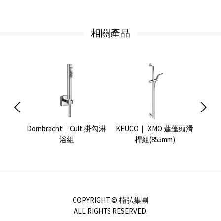
相關產品
浴花灑組
Dornbracht｜Cult 掛勾淋
KEUCO｜IXMO 蓮蓬頭滑
GROH
浴組
桿組(855mm)
COPYRIGHT © 楠弘集團
ALL RIGHTS RESERVED.