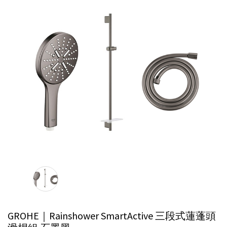
GROHE｜Rainshower SmartActive 三段式蓮蓬頭