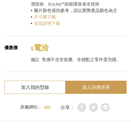
潔技術、EcoJoy™節能環保省水技術
▪ 圖片顏色僅供參考，請以實際產品顏色為主
▪
尺寸圖下載
▪
安裝說明下載
電洽
優惠價
備註
售價不含安裝費。非標配之零件需另購。
加入我的型錄
加入詢價表單
原廠網站：
分享：