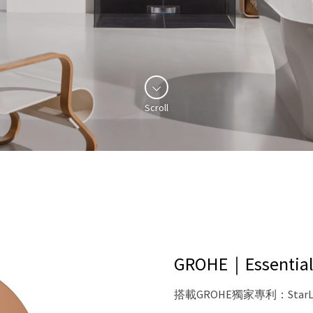
Scroll
GROHE｜Essenti
搭載GROHE獨家專利：Star