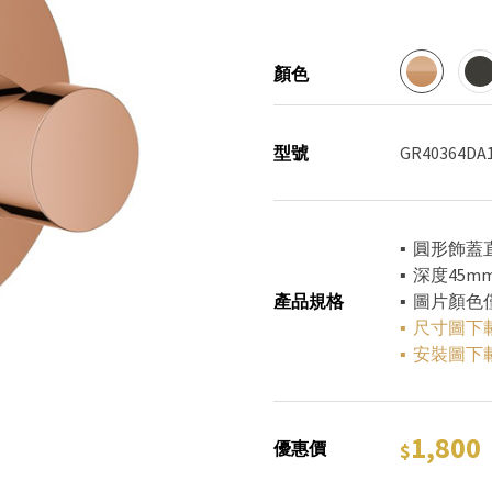
顏色
型號
GR40364DA
▪ 圓形飾蓋
▪ 深度45m
產品規格
▪ 圖片顏
▪
尺寸圖下
▪
安裝圖下
1,800
優惠價