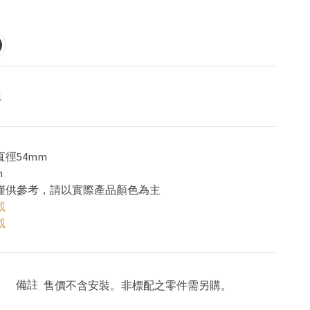
1
直徑54mm
m
色僅供參考，請以實際產品顏色為主
載
載
備註
售價不含安裝。非標配之零件需另購。