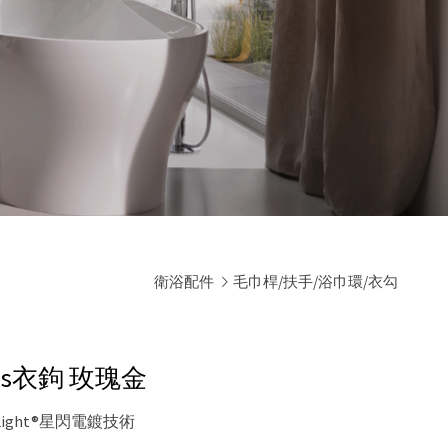
衛浴配件
毛巾桿/扶手/浴巾環/衣勾
als衣鉤
玫瑰金
Light®星閃電鍍技術