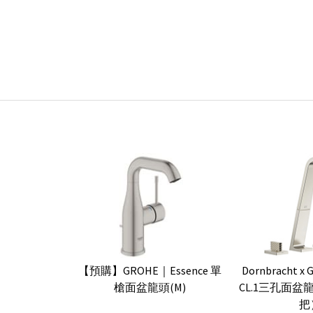
【預購】GROHE｜Essence 單
Dornbracht x 
槍面盆龍頭(M)
CL.1三孔面
把