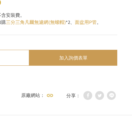
0
不含安裝費。
加購
三分三角凡爾無濾網(無螺帽)
*2、
面盆用P管
。
加入詢價表單
原廠網站：
分享：