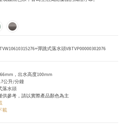
W10610315276+彈跳式落水頭VBTVP00000302076
166mm，出水高度100mm
.7公升/分鐘
式落水頭
色僅供參考，請以實際產品顏色為主
載
下載