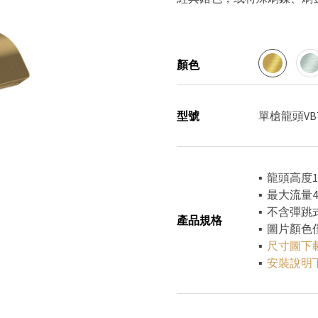
顏色
型號
單槍龍頭VBTV
▪ 龍頭高度
▪ 最大流量4
▪ 不含彈跳
產品規格
▪ 圖片顏
▪
尺寸圖下
▪
安裝說明