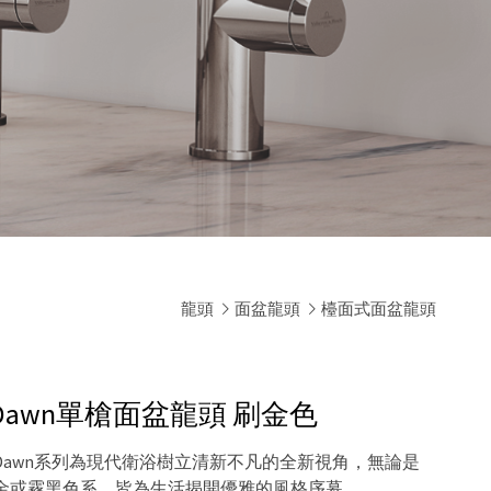
龍頭
面盆龍頭
檯面式面盆龍頭
och｜Dawn單槍面盆龍頭
刷金色
awn系列為現代衛浴樹立清新不凡的全新視角，無論是
金或霧黑色系，皆為生活揭開優雅的風格序幕。