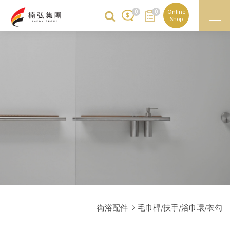
0
0
Online
Shop
衛浴配件
毛巾桿/扶手/浴巾環/衣勾