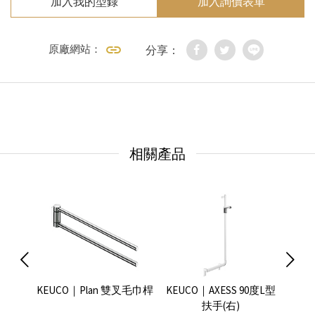
加入我的型錄
加入詢價表單
原廠網站：
分享：
相關產品
毛巾桿
KEUCO｜Plan 雙叉毛巾桿
KEUCO｜AXESS 90度L型
KEU
扶手(右)