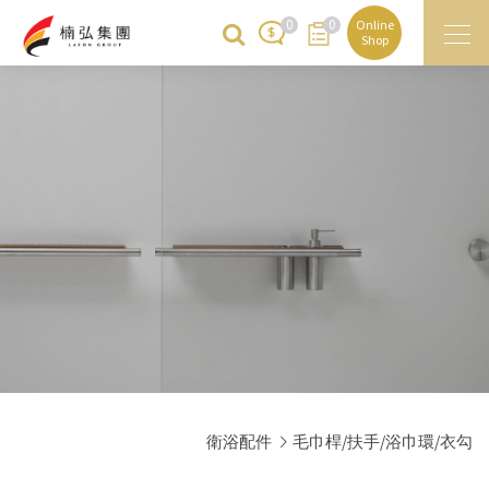
0
0
Online
Shop
衛浴配件
毛巾桿/扶手/浴巾環/衣勾