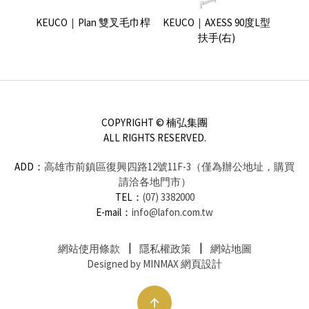
毛巾桿
KEUCO｜Plan 雙叉毛巾桿
KEUCO｜AXESS 90度L型
KEU
扶手(右)
COPYRIGHT © 楠弘集團
ALL RIGHTS RESERVED.
ADD：
高雄市前鎮區復興四路12號11F-3（僅為辦公地址，購買
請洽各地門市）
TEL：
(07) 3382000
E-mail：
info@lafon.com.tw
網站使用條款
隱私權政策
網站地圖
Designed by MINMAX 網頁設計