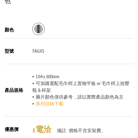
色
顏色
型號
FAGX5
▪ 104 x 600mm
▪ 可加購選配毛巾桿上置物平板 or 毛巾桿上按壓
產品規格
瓶 & 杯架
▪ 圖片顏色僅供參考，請以實際產品顏色為主
▪
系列目錄下載
電洽
優惠價
備註
價格不含安裝費。